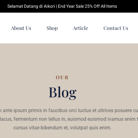
Selamat Datang di Aikori | End Year Sale 25% Off All Items
About Us
Shop
Article
Contact Us
OUR
Blog
 ante ipsum primis in faucibus orci luctus et ultrices posuere cu
 lacus, fermentum non tellus in, euismod euismod ivamus enim t
cursus vitae bibendum et, volutpat quis enim.