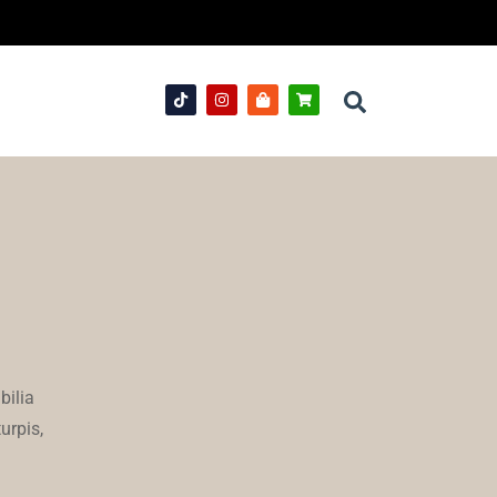
bilia
urpis,