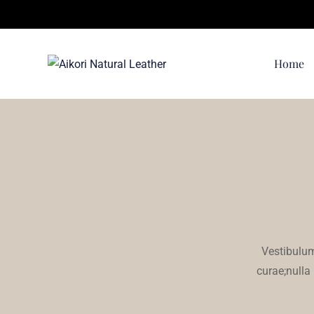
Home
Vestibulum
curae;nulla