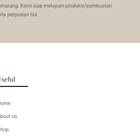
marang. Kami siap melayani produksi/pembuatan
rta penjualan tas
Useful
Home
bout Us
hop