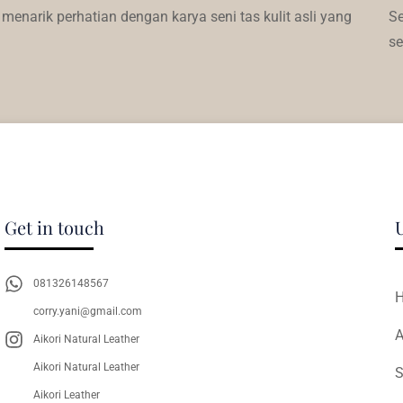
menarik perhatian dengan karya seni tas kulit asli yang
Se
se
Get in touch
081326148567
corry.yani@gmail.com
A
Aikori Natural Leather
Aikori Natural Leather
S
Aikori Leather